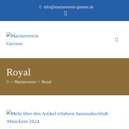
info@marineverein-giessen.de
Royal
>
Marineverein
>
Royal