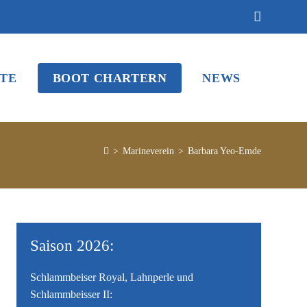
TE
BOOT CHARTERN
NEWS
>
Marineverein
>
Barbara Yeo-Emde
Saison 2026:
Schlammbeiser Royal, Lahnperle und
Schlammbeisser II: