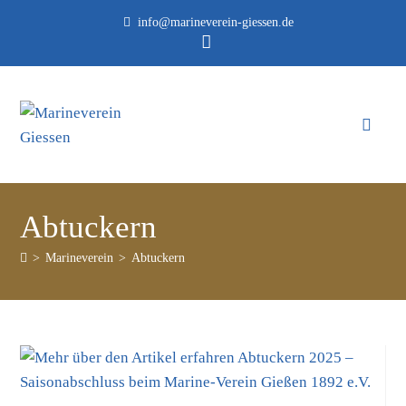
info@marineverein-giessen.de
Abtuckern
>
Marineverein
>
Abtuckern