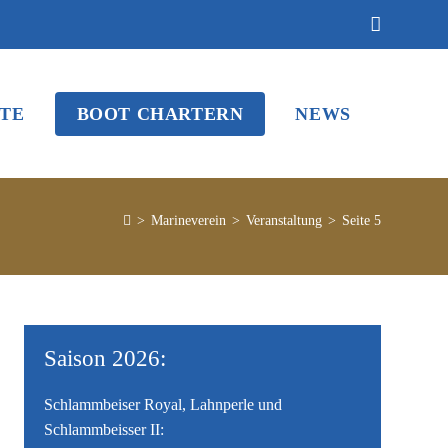
TE
BOOT CHARTERN
NEWS
>
Marineverein
>
Veranstaltung
>
Seite 5
Saison 2026:
Schlammbeiser Royal, Lahnperle und
Schlammbeisser II: