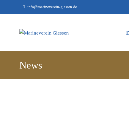
info@marineverein-giessen.de
News