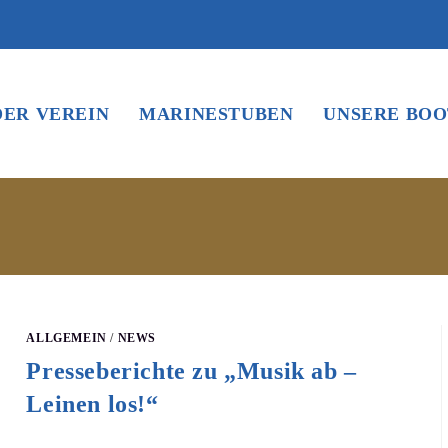
DER VEREIN
MARINESTUBEN
UNSERE BOO
ALLGEMEIN
/
NEWS
Presseberichte zu „Musik ab –
Leinen los!“