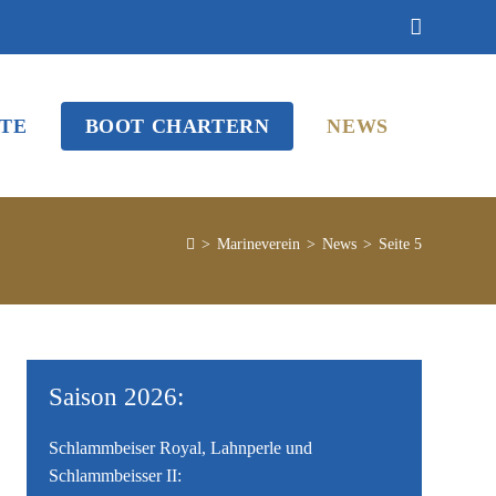
TE
BOOT CHARTERN
NEWS
>
Marineverein
>
News
>
Seite 5
Saison 2026:
Schlammbeiser Royal, Lahnperle und
Schlammbeisser II: